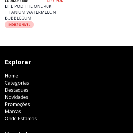
LIFE POD
CÓDIGO: 54881
LIFE POD THE ONE 40K
TITANIUM WATERMELON
BUBBLEGUM
INDISPONÍVEL
Explorar
Home
Categorias
Destaques
Novidades
Promoções
Marcas
Onde Estamos