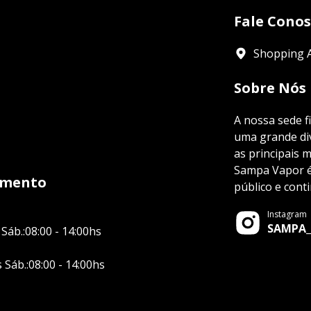
Fale Cono
Shopping A
Sobre Nós
A nossa sede f
uma grande div
as principais 
Sampa Vapor é 
imento
público e cont
Instagram
SAMPA_
 Sáb.:08:00 - 14:00hs
s Sáb.:08:00 - 14:00hs