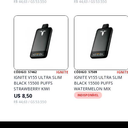
R$ 44,63 / GS 53.550
R$ 44,63 / GS 53.550
IGNITE
IGNIT
CÓDIGO: 57462
CÓDIGO: 57509
IGNITE V155 ULTRA SLIM
IGNITE V155 ULTRA SLIM
BLACK 15500 PUFFS
BLACK 15500 PUFFS
STRAWBERRY KIWI
WATERMELON MIX
U$ 8,50
INDISPONÍVEL
R$ 44,63 / GS 53.550