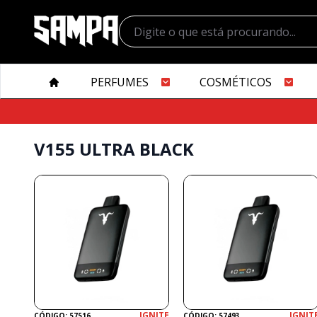
PERFUMES
COSMÉTICOS
V155 ULTRA BLACK
IGNITE
IGNIT
CÓDIGO: 57516
CÓDIGO: 57493