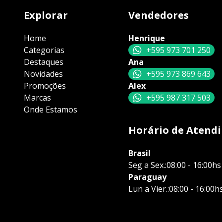
Explorar
Vendedores
Home
Henrique
Categorias
+595 973 701 250
Destaques
Ana
Novidades
+595 973 869 643
Promoções
Alex
Marcas
+595 987 317 503
Onde Estamos
Horário de Atend
Brasil
Seg a Sex.:08:00 - 16:00hs
Paraguay
Lun a Vier.:08:00 - 16:00h