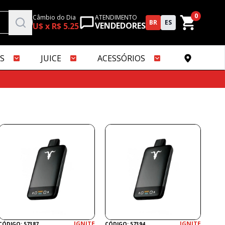
0
Câmbio do Dia
ATENDIMENTO
BR
ES
VENDEDORES
U$ x R$ 5.25
S
JUICE
ACESSÓRIOS
IGNITE
IGNITE
CÓDIGO: 57387
CÓDIGO: 57394