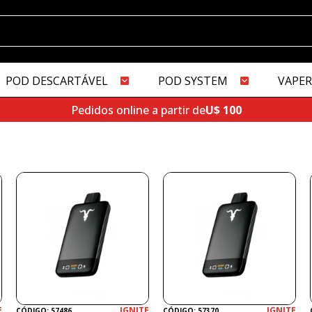
POD DESCARTÁVEL
POD SYSTEM
VAPER
Pedidos online a partir de
U$ 100
E
IGNITE
IGNITE
CÓDIGO: 57486
CÓDIGO: 57370