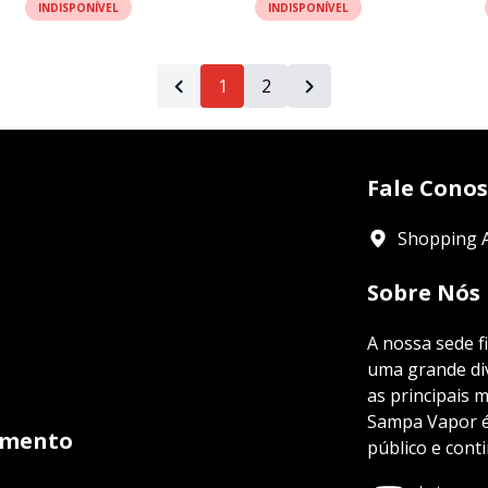
INDISPONÍVEL
INDISPONÍVEL
1
2
Fale Cono
Shopping A
Sobre Nós
A nossa sede f
uma grande div
as principais 
Sampa Vapor é 
imento
público e cont