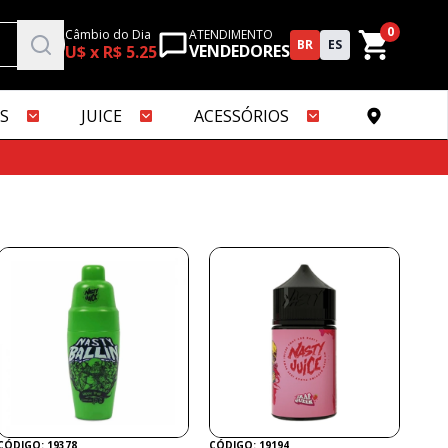
0
Câmbio do Dia
ATENDIMENTO
BR
ES
VENDEDORES
U$ x R$ 5.25
S
JUICE
ACESSÓRIOS
CÓDIGO: 19378
CÓDIGO: 19194