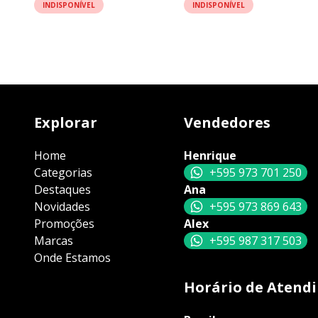
INDISPONÍVEL
INDISPONÍVEL
Explorar
Vendedores
Home
Henrique
Categorias
+595 973 701 250
Destaques
Ana
Novidades
+595 973 869 643
Promoções
Alex
Marcas
+595 987 317 503
Onde Estamos
Horário de Atend