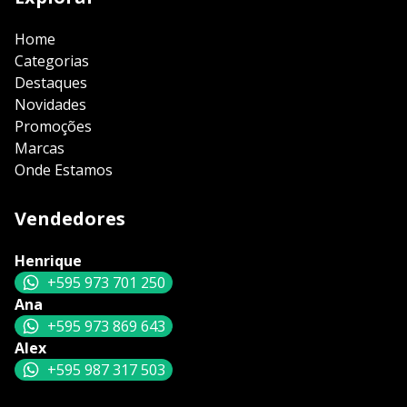
Home
Categorias
Destaques
Novidades
Promoções
Marcas
Onde Estamos
Vendedores
Henrique
+595 973 701 250
Ana
+595 973 869 643
Alex
+595 987 317 503