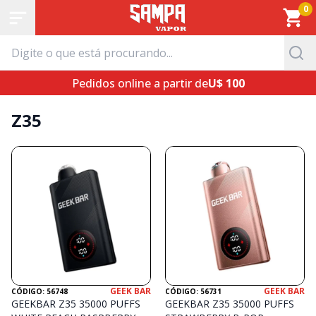
0
Pedidos online a partir de
U$ 100
Z35
GEEK BAR
GEEK BAR
CÓDIGO: 56748
CÓDIGO: 56731
GEEKBAR Z35 35000 PUFFS
GEEKBAR Z35 35000 PUFFS