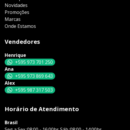
Novidades
Promoções
Marcas
Onde Estamos
Vendedores
Henrique
+595 973 701 250
Ana
+595 973 869 643
Alex
+595 987 317 503
Horário de Atendimento
Brasil
Seg a Sex.:08:00 - 16:00hs Sáb.:08:00 - 14:00hs