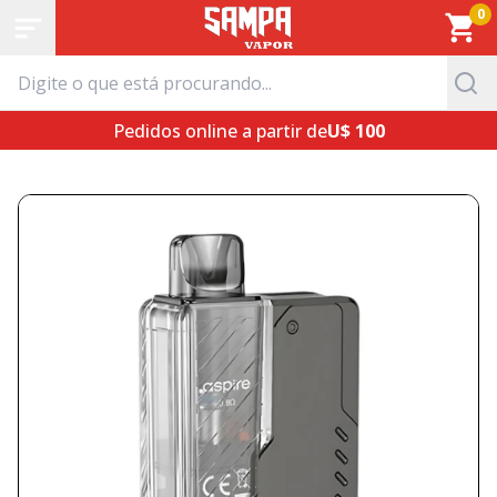
0
Pedidos online a partir de
U$ 100