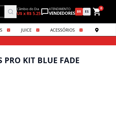
0
Câmbio do Dia
ATENDIMENTO
BR
ES
VENDEDORES
U$ x R$ 5.25
S
JUICE
ACESSÓRIOS
S PRO KIT BLUE FADE