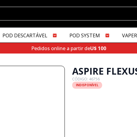
POD DESCARTÁVEL
POD SYSTEM
VAPER
Pedidos online a partir de
U$ 100
ASPIRE FLEXU
CÓDIGO: 46756
INDISPONÍVEL